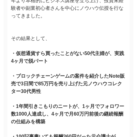
年より本格的にビジネス講座を立ち上げ、投資未経
験者や副業初心者さんを中心にノウハウ伝授を行な
ってきました。
その結果として、
・仮想通貨すら買ったことがない50代主婦が、実践
4ヶ月で脱パート
・ブロックチェーンゲームの案件を紹介したNote販
売で3日間で85万円を売り上げた元ノウハウコレク
ター30代男性
・1年間引きこもりのニートが、1ヶ月でフォロワー
数1000人達成し、4ヶ月で月60万円前後の継続報酬
の仕組みを構築
・100記事書いても報酬360円だった元介護士が、