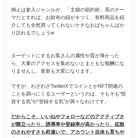
例えば参入ジャンルが、「主婦の節約術」系のテー
マだとすれば、お財布の紐がキツく、有料商品を紹
介しても全然買ってくれないケチなおばちゃんばか
り訪れるでしょうw
ターゲットにするお客さんの属性や質が薄かった
ら、大量のアクセスを集めないとまともな報酬にな
りませんし、更新も大変になります。
ですが、わざわざTwitterXでコインとかNFT関連の
ことを調べにくるユーザーというのは、そもそも“投
資する気”や“登録する気”が満々なわけです。
だからこそ、いいねやフォローなどのアクティブさ
が際立ったり、誘導率や登録率が高かったり、拡散
のされやすさも桁違いで、アカウント自体も育ちや