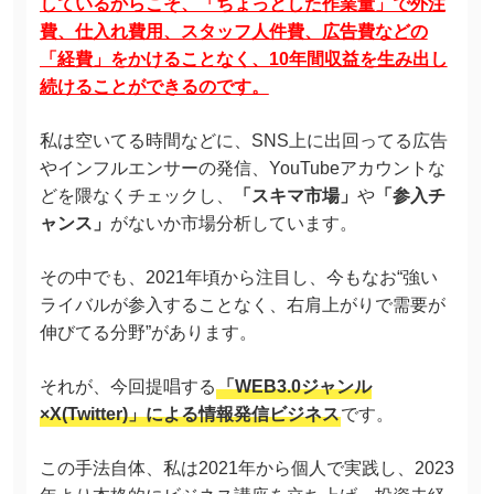
しているからこそ、「ちょっとした作業量」で外注
費、仕入れ費用、スタッフ人件費、広告費などの
「経費」をかけることなく、10年間収益を生み出し
続けることができるのです。
私は空いてる時間などに、SNS上に出回ってる広告
やインフルエンサーの発信、YouTubeアカウントな
どを隈なくチェックし、
「スキマ市場」
や
「参入チ
ャンス」
がないか市場分析しています。
その中でも、2021年頃から注目し、今もなお“強い
ライバルが参入することなく、右肩上がりで需要が
伸びてる分野”があります。
それが、今回提唱する
「WEB3.0ジャンル
×X(Twitter)」による情報発信ビジネス
です。
この手法自体、私は2021年から個人で実践し、2023