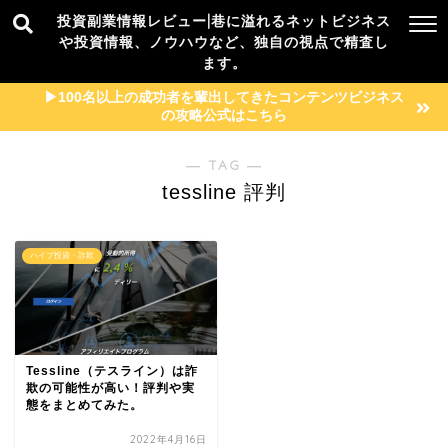
投資副業情報レビュー|巷に溢れるネットビジネス
や投資情報、ノウハウなど、独自の視点で精査し
ます。
▶︎100名以上の成功者を輩出してきたコンテンツビジネス
の攻略公式はこちら
― TAG ―
tessline 評判
ハイプ投資・詐欺
Tessline（テスライン）は詐
欺の可能性が高い！評判や実
態をまとめてみた。
2022年4月16日