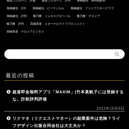
仮面ブロガーズ 評価
仮面ブロガーズ 評判
尾嶋健信 BeMagical
尾嶋健信 ICO
尾嶋健信 ビーマジカル
尾嶋健信 ファイブスタークラブ
尾嶋健信 評判
蝶乃舞 ジェネスグローバル
蝶乃舞 テロメア
蝶乃舞 評判
高嶋美里 エターナルライフプロジェクト
高嶋美里 テロメアビジネス
最近の投稿
超速即金無料アプリ「MAXIM」|竹本真帆子には登録する
な。詐欺評判評価
2022年10月6日
リクマネ（リクエストマネー）の副業案件は危険？ライ
フデザイン出版合同会社は大丈夫か？