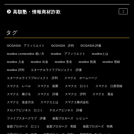
高額塾・情報商材詐欺
1
タグ
GCGASIA アフィリエイト
GCGASIA 評判
GCGASIA 評価
tessline.comtessline 使い方
tessline アフィリエイト
tesslineとは
tessline 入金
tessline 出金
tessline 安全
tessline 投資
tessline 登録
tessline 評判
エターナルライフプロジェクト 評価
エターナルライフプロジェクト 評判
スマクエ ホームページ
スマクエ レベル
スマクエ 副業
スマクエ 口コミ
スマクエ 口座登録
スマクエ 稼げる
スマクエ 評価
スマクエ 評判
スマクエ 退会
スマクエ 送金方法
スマクエとは
スマクエ株式会社
テロメアビジネス 口コミ
テロメアビジネス 評価
ファイブスタークラブ 評価
仮面ブロガーズ レビュー
仮面ブロガーズ 口コミ
仮面ブロガーズ 実践
仮面ブロガーズ 特典